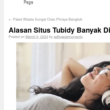
Page
←
Paket Wisata Sungai Chao Phraya Bangkok
Alasan Situs Tubidy Banyak D
Posted on
March 5, 2023
by
adityapatmuryanto