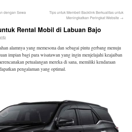
man dengan Sewa
Tips untuk Membeli Backlink Berkualitas untuk
Meningkatkan Peringkat Website
→
untuk Rental Mobil di Labuan Bajo
anto
dahan alamnya yang memesona dan sebagai pintu gerbang menuju
an impian bagi para wisatawan yang ingin menjelajahi keajaiban
erencanakan petualangan mereka di sana, memiliki kendaraan
dapatkan pengalaman yang optimal.