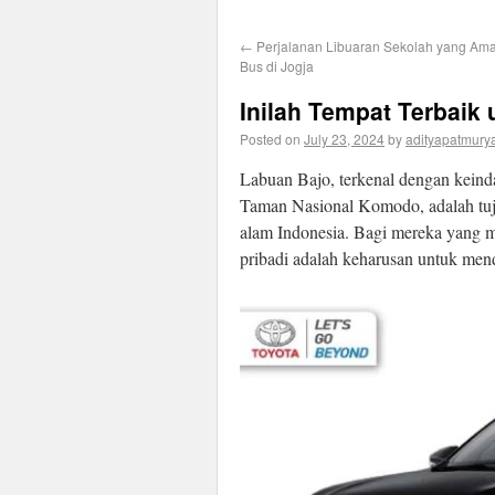
←
Perjalanan Libuaran Sekolah yang A
Bus di Jogja
Inilah Tempat Terbaik 
Posted on
July 23, 2024
by
adityapatmury
Labuan Bajo, terkenal dengan kein
Taman Nasional Komodo, adalah tuju
alam Indonesia. Bagi mereka yang m
pribadi adalah keharusan untuk men