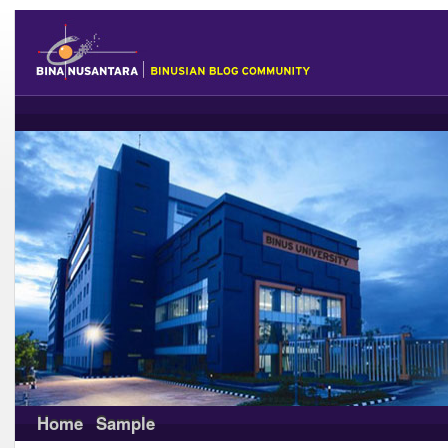
Home
Sample