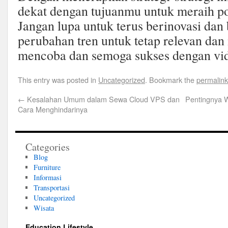
dekat dengan tujuanmu untuk meraih po
Jangan lupa untuk terus berinovasi dan
perubahan tren untuk tetap relevan dan
mencoba dan semoga sukses dengan vi
This entry was posted in
Uncategorized
. Bookmark the
permalink
←
Kesalahan Umum dalam Sewa Cloud VPS dan
Pentingnya W
Cara Menghindarinya
Categories
Blog
Furniture
Informasi
Transportasi
Uncategorized
Wisata
Education Lifestyle