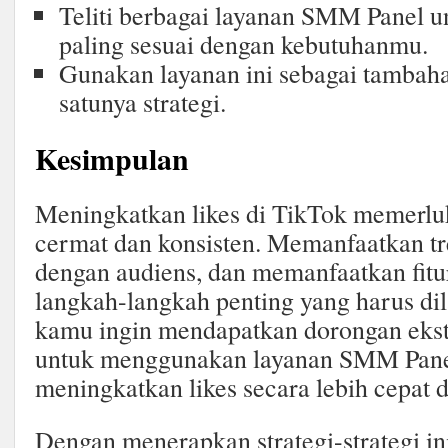
Teliti berbagai layanan SMM Panel
paling sesuai dengan kebutuhanmu.
Gunakan layanan ini sebagai tambaha
satunya strategi.
Kesimpulan
Meningkatkan likes di TikTok memerluk
cermat dan konsisten. Memanfaatkan tre
dengan audiens, dan memanfaatkan fitu
langkah-langkah penting yang harus dila
kamu ingin mendapatkan dorongan ekst
untuk menggunakan layanan SMM Panel
meningkatkan likes secara lebih cepat d
Dengan menerapkan strategi-strategi i